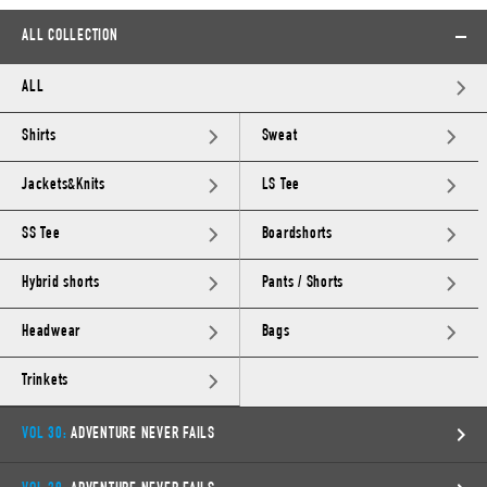
ALL COLLECTION
ALL
Shirts
Sweat
Jackets&Knits
LS Tee
SS Tee
Boardshorts
Hybrid shorts
Pants / Shorts
Headwear
Bags
Trinkets
VOL 30:
ADVENTURE NEVER FAILS