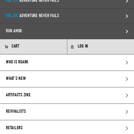
VOL 29:
ADVENTURE NEVER FAILS
VOL 28:
ADVENTURE NEVER FAILS
RUN AMOK
CART
LOG IN
WHO IS ROARK
WHAT’S NEW
ARTIFACTS ZINE
REVIVALISTS
RETAILERS