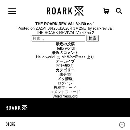
THE ROARK REVIVAL Vol30 no.1
Posted on
2026年3月25日
2026年3月25日
by
roarkrevival
投
THE ROARK REVIVAL Vol30 no.2
稿
検
ナ
索:
最近の投稿
ビ
Hello world!
ゲ
最近のコメント
ー
Hello world!
に
Mr WordPress
より
シ
アーカイブ
ョ
2016年3月
ン
カテゴリー
未分類
メタ情報
ログイン
投稿フィード
コメントフィード
WordPress.org
STORE