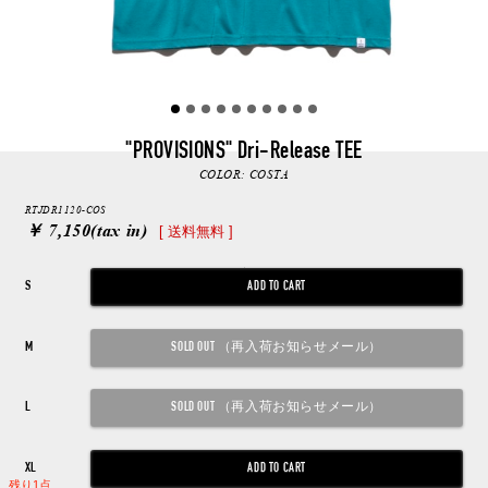
"PROVISIONS" Dri-Release TEE
COLOR:
COSTA
RTJDR1120-COS
￥ 7,150
(tax in)
[ 送料無料 ]
S
M
L
XL
残り1点