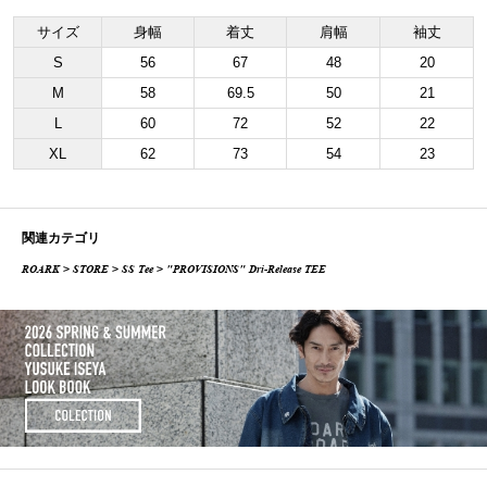
サイズ
身幅
着丈
肩幅
袖丈
S
56
67
48
20
M
58
69.5
50
21
L
60
72
52
22
XL
62
73
54
23
関連カテゴリ
ROARK
>
STORE
>
SS Tee
> "PROVISIONS" Dri-Release TEE