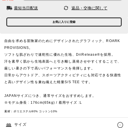
最短当日配送
返品・交換に関して
お気に入りに登録
自由を求める冒険家のためにデザインされたグラフィック、ROARK
PROVISIONS。
ソフトな肌ざわりで速乾性に優れた生地、DriRelease®を採用。
汗を素早く肌から生地表面へと引き離し蒸発させやすくすることで、
厳しい暑さの下で高いパフォーマンスを発揮します。
日常からアウトドア、スポーツアクティビティにも対応できる快適性
と高いデザイン性を兼ね備えた軽量S/S TEE です。
JAPANサイズにつき、通常サイズをおすすめします。
※モデル身長 : 176cm(65kg) / 着用サイズ :L
素材：
ポリエステル90% コットン10%
サイズ