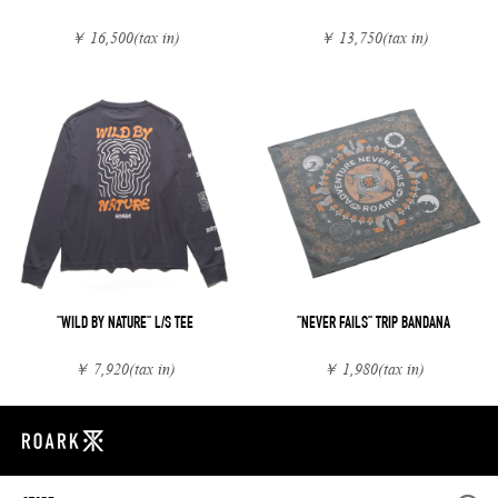
￥ 16,500
(tax in)
￥ 13,750
(tax in)
"WILD BY NATURE" L/S TEE
"NEVER FAILS" TRIP BANDANA
￥ 7,920
(tax in)
￥ 1,980
(tax in)