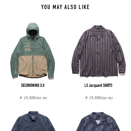
YOU MAY ALSO LIKE
SECONDWIND 3.0
LS Jacquard SHIRTS
￥ 19,800
(tax in)
￥ 19,800
(tax in)