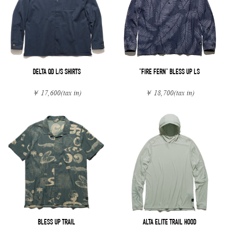
DELTA QD L/S SHIRTS
"FIRE FERN" BLESS UP LS
￥ 17,600
(tax in)
￥ 18,700
(tax in)
BLESS UP TRAIL
ALTA ELITE TRAIL HOOD