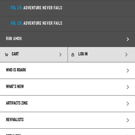
VOL 29:
ADVENTURE NEVER FAILS
VOL 28:
ADVENTURE NEVER FAILS
RUN AMOK
CART
LOG IN
WHO IS ROARK
WHAT’S NEW
ARTIFACTS ZINE
REVIVALISTS