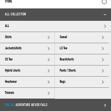
STORE
ALL COLLECTION
ALL
Shirts
Sweat
Jackets&Knits
LS Tee
SS Tee
Boardshorts
Hybrid shorts
Pants / Shorts
Headwear
Bags
Trinkets
VOL 30:
ADVENTURE NEVER FAILS