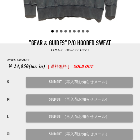
"GEAR & GUIDES" P/O HOODED SWEAT
COLOR:
DESERT GREY
RSWJ1100-DGY
￥ 14,850
(tax in)
[ 送料無料 ]
SOLD OUT
S
M
L
XL