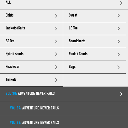
ALL
Shirts
Sweat
Jackets&Knits
LS Tee
SS Tee
Boardshorts
Hybrid shorts
Pants / Shorts
Headwear
Bags
Trinkets
VOL 30:
ADVENTURE NEVER FAILS
VOL 29:
ADVENTURE NEVER FAILS
VOL 28:
ADVENTURE NEVER FAILS