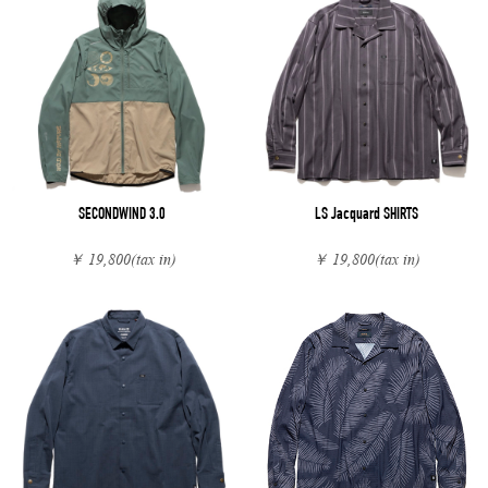
SECONDWIND 3.0
LS Jacquard SHIRTS
￥ 19,800
(tax in)
￥ 19,800
(tax in)