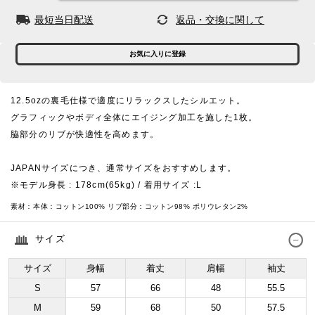
最短当日配送
返品・交換に関して
お気に入りに登録
12.5ozの裏毛仕様で適度にリラックスしたシルエット。
グラフィックやボディ全体にエイジング加工を施した1枚。
脇部分のリブが快適性を高めます。
JAPANサイズにつき、通常サイズをおすすめします。
※モデル身長 : 178cm(65kg) / 着用サイズ :L
素材：
本体：コットン100% リブ部分：コットン98% ポリウレタン2%
サイズ
サイズ
身幅
着丈
肩幅
袖丈
S
57
66
48
55.5
M
59
68
50
57.5