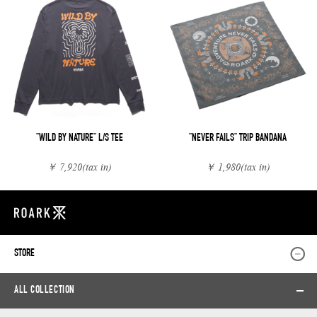
"WILD BY NATURE" L/S TEE
"NEVER FAILS" TRIP BANDANA
￥ 7,920
(tax in)
￥ 1,980
(tax in)
STORE
ALL COLLECTION