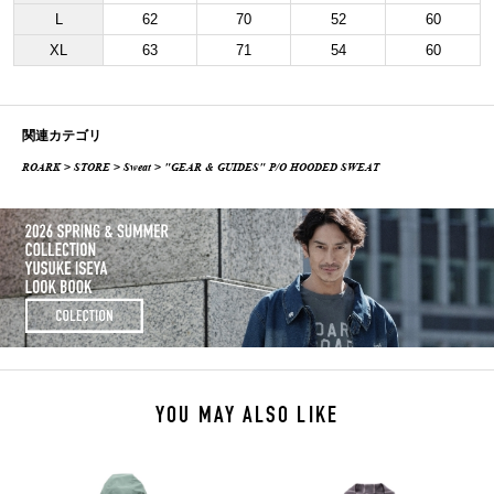
L
62
70
52
60
XL
63
71
54
60
関連カテゴリ
ROARK
>
STORE
>
Sweat
> "GEAR & GUIDES" P/O HOODED SWEAT
YOU MAY ALSO LIKE