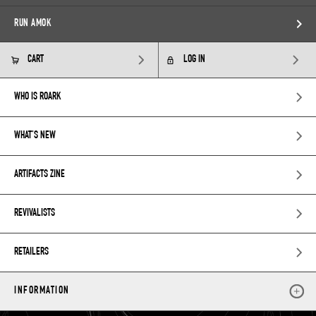
RUN AMOK
CART
LOG IN
WHO IS ROARK
WHAT’S NEW
ARTIFACTS ZINE
REVIVALISTS
RETAILERS
INFORMATION