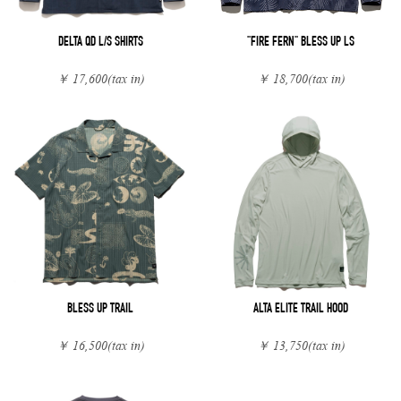
DELTA QD L/S SHIRTS
"FIRE FERN" BLESS UP LS
￥ 17,600
(tax in)
￥ 18,700
(tax in)
BLESS UP TRAIL
ALTA ELITE TRAIL HOOD
￥ 16,500
(tax in)
￥ 13,750
(tax in)